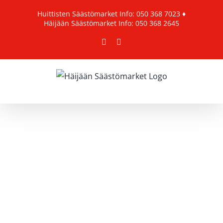
Skip
Huittisten Säästömarket
Info: 050 368 7023
♦
to
Häijään Säästömarket
Info: 050 368 2645
content
Facebook
Instagram