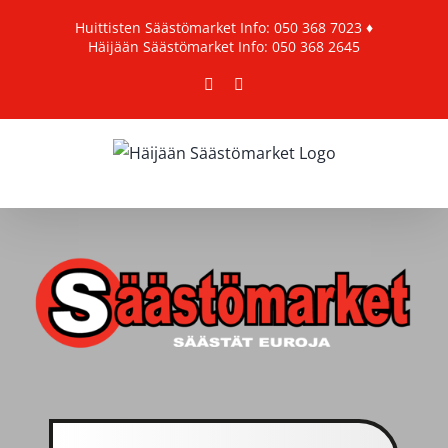
Skip
Huittisten Säästömarket
Info: 050 368 7023
♦
to
Häijään Säästömarket
Info: 050 368 2645
content
Facebook
Instagram