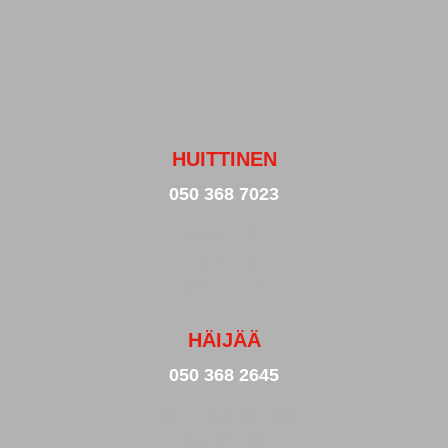
HUITTINEN
050 368 7023
Ark 9 – 21
La 9 – 19
Su 11 – 18
HÄIJÄÄ
050 368 2645
Ma – La 6.30 – 22
Su 10 – 22