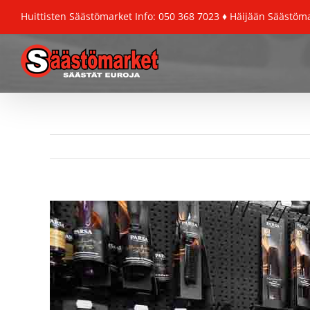
Skip
Huittisten Säästömarket
Info: 050 368 7023
♦ Häijään Säästöm
to
content
View
Larger
Image