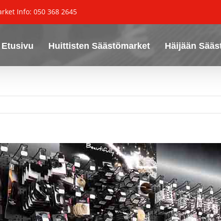
arket
Info: 050 368 2645
Etusivu
Huittisten Säästömarket
Häijään Sääs