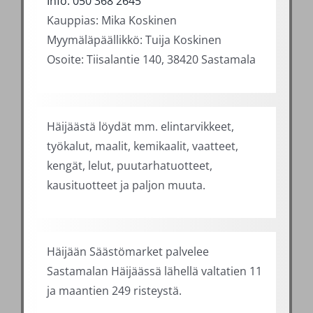
Info: 050 368 2645
Kauppias: Mika Koskinen
Myymälä­päällikkö: Tuija Koskinen
Osoite: Tiisalantie 140, 38420 Sastamala
Häijäästä löydät mm. elintarvikkeet,
työkalut, maalit, kemikaalit, vaatteet,
kengät, lelut, puutarhatuotteet,
kausituotteet ja paljon muuta.
Häijään Säästömarket palvelee
Sastamalan Häijäässä lähellä valtatien 11
ja maantien 249 risteystä.