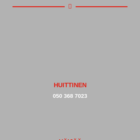
HUITTINEN
050 368 7023
Ark 9 – 21
La 9 – 19
Su 11 – 18