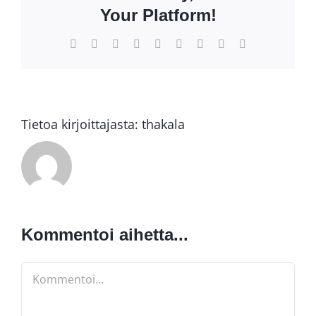
Your Platform!
Facebook
X
Reddit
LinkedIn
WhatsApp
Tumblr
Pinterest
Vk
Sähköposti
Tietoa kirjoittajasta:
thakala
Kommentoi aihetta...
Kommentti