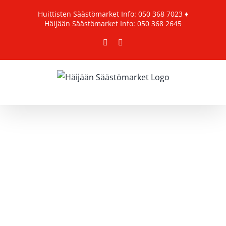
Skip
Huittisten Säästömarket
Info: 050 368 7023
♦
to
Häijään Säästömarket
Info: 050 368 2645
content
Facebook
Instagram