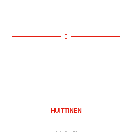
HUITTINEN
050 368 7023