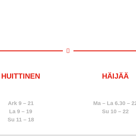
HUITTINEN
HÄIJÄÄ
050 368 7023
050 368 2645
Ark 9 – 21
Ma – La 6.30 – 2
La 9 – 19
Su 10 – 22
Su 11 – 18